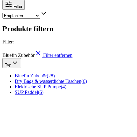
Filter
Produkte filtern
Filter
:
Bluefin Zubehör
Filter entfernen
Typ
Bluefin Zubehör
(
28
)
Dry Bags & wasserdichte Taschen
(
6
)
Elektrische SUP Pumpe
(
4
)
SUP Paddel
(
6
)