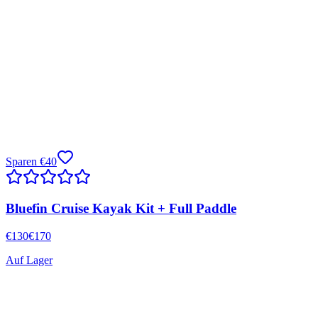
Sparen
€
40
Bluefin Cruise Kayak Kit + Full Paddle
€
130
€
170
Auf Lager