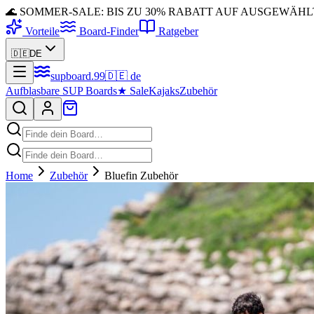
🌊 SOMMER-SALE: BIS ZU 30% RABATT AUF AUSGEWÄH
Vorteile
Board-Finder
Ratgeber
🇩🇪
DE
supboard
.
99
🇩🇪
de
Aufblasbare SUP Boards
★
Sale
Kajaks
Zubehör
Home
Zubehör
Bluefin Zubehör