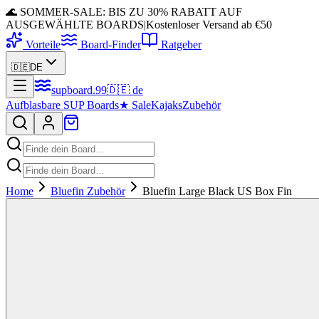
🌊 SOMMER-SALE: BIS ZU 30% RABATT AUF
AUSGEWÄHLTE BOARDS
|
Kostenloser Versand ab €50
Vorteile
Board-Finder
Ratgeber
🇩🇪
DE
supboard
.
99
🇩🇪
de
Aufblasbare SUP Boards
★
Sale
Kajaks
Zubehör
Home
Bluefin Zubehör
Bluefin Large Black US Box Fin