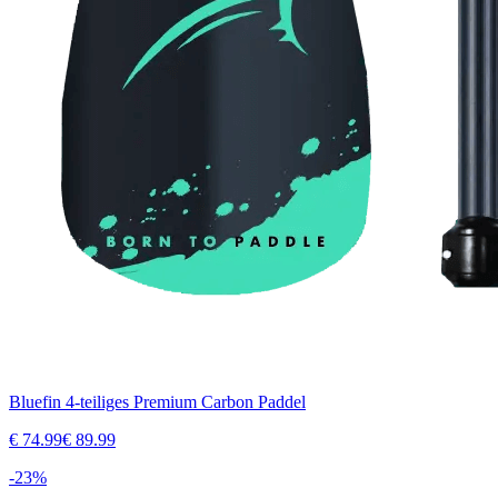
Bluefin 4-teiliges Premium Carbon Paddel
€
74.99
€
89.99
-
23
%