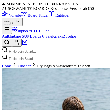
🌊 SOMMER-SALE: BIS ZU 30% RABATT AUF
AUSGEWÄHLTE BOARDS
|
Kostenloser Versand ab €50
Vorteile
Board-Finder
Ratgeber
🇩🇪
DE
supboard
.
99
🇩🇪
de
Aufblasbare SUP Boards
★
Sale
Kajaks
Zubehör
Home
Zubehör
Dry Bags & wasserdichte Taschen