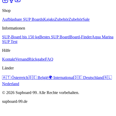
Shop
Aufblasbare SUP Boards
Kajaks
Zubehör
Zubehör
Sale
Informationen
SUP-Board bis 150 kg
Bestes SUP Board
Board-Finder
Aqua Marina
SUP Test
Hilfe
Kontakt
Versand
Rückgabe
FAQ
Länder
🇦🇹
Österreich
🇧🇪
België
🌍
International
🇩🇪
Deutschland
🇳🇱
Nederland
©
2026
Supboard·99.
Alle Rechte vorbehalten.
supboard-99.de