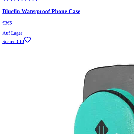
Bluefin Waterproof Phone Case
€
3
€
5
Auf Lager
Sparen
€
10