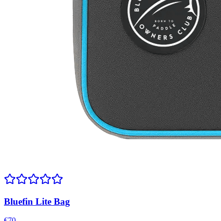
Bluefin Lite Bag
€
70