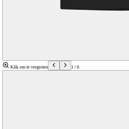
Klik om te vergroten
1
/
6