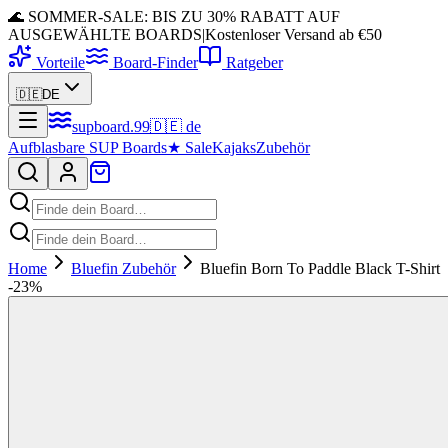
🌊 SOMMER-SALE: BIS ZU 30% RABATT AUF
AUSGEWÄHLTE BOARDS
|
Kostenloser Versand ab €50
Vorteile
Board-Finder
Ratgeber
🇩🇪
DE
supboard
.
99
🇩🇪
de
Aufblasbare SUP Boards
★
Sale
Kajaks
Zubehör
Home
Bluefin Zubehör
Bluefin Born To Paddle Black T-Shirt
-
23
%