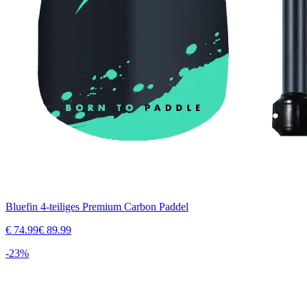
Bluefin 4-teiliges Premium Carbon Paddel
€
74.99
€
89.99
-
23
%