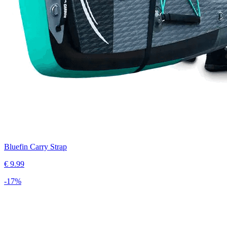
Bluefin Carry Strap
€
9.99
-
17
%