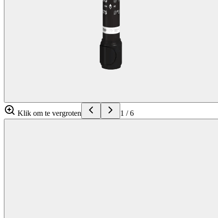
Klik om te vergroten
1
/
6