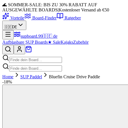
🌊 SOMMER-SALE: BIS ZU 30% RABATT AUF
AUSGEWÄHLTE BOARDS
|
Kostenloser Versand ab €50
Vorteile
Board-Finder
Ratgeber
🇩🇪
DE
supboard
.
99
🇩🇪
de
Aufblasbare SUP Boards
★
Sale
Kajaks
Zubehör
Home
SUP Paddel
Bluefin Cruise Drive Paddle
-
18
%