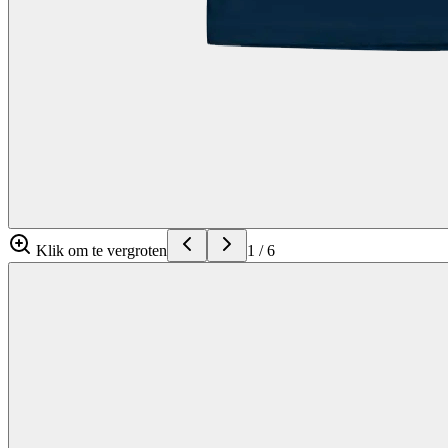
Klik om te vergroten
1
/
6