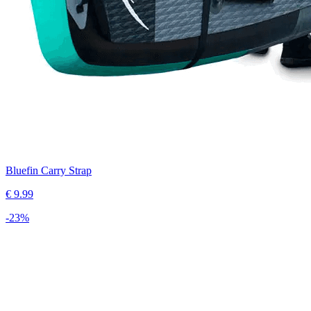
Bluefin Carry Strap
€
9.99
-
23
%