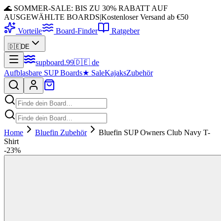
🌊 SOMMER-SALE: BIS ZU 30% RABATT AUF
AUSGEWÄHLTE BOARDS
|
Kostenloser Versand ab €50
Vorteile
Board-Finder
Ratgeber
🇩🇪
DE
supboard
.
99
🇩🇪
de
Aufblasbare SUP Boards
★
Sale
Kajaks
Zubehör
Home
Bluefin Zubehör
Bluefin SUP Owners Club Navy T-
Shirt
-
23
%