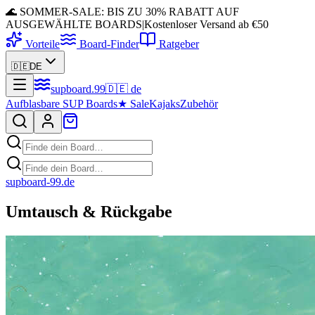
🌊 SOMMER-SALE: BIS ZU 30% RABATT AUF
AUSGEWÄHLTE BOARDS
|
Kostenloser Versand ab €50
Vorteile
Board-Finder
Ratgeber
🇩🇪
DE
supboard
.
99
🇩🇪
de
Aufblasbare SUP Boards
★
Sale
Kajaks
Zubehör
supboard-99.de
Umtausch & Rückgabe