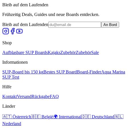
Bleib auf dem Laufenden
Frühzeitig Deals, Guides und neue Boards entdecken.
Bleib auf dem Laufenden
An Bord
Shop
Aufblasbare SUP Boards
Kajaks
Zubehör
Zubehör
Sale
Informationen
SUP-Board bis 150 kg
Bestes SUP Board
Board-Finder
Aqua Marina
SUP Test
Hilfe
Kontakt
Versand
Rückgabe
FAQ
Länder
🇦🇹
Österreich
🇧🇪
België
🌍
International
🇩🇪
Deutschland
🇳🇱
Nederland