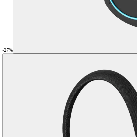
-
27
%