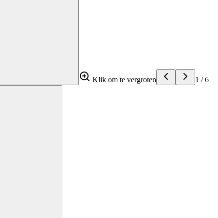
Klik om te vergroten
1
/
6