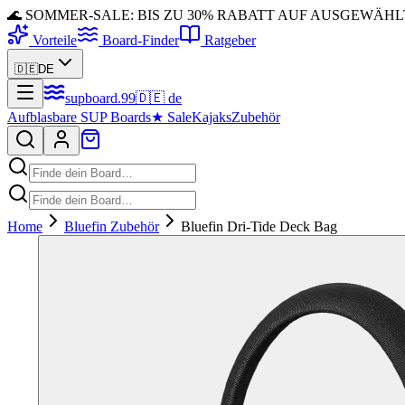
🌊 SOMMER-SALE: BIS ZU 30% RABATT AUF AUSGEWÄH
Vorteile
Board-Finder
Ratgeber
🇩🇪
DE
supboard
.
99
🇩🇪
de
Aufblasbare SUP Boards
★
Sale
Kajaks
Zubehör
Home
Bluefin Zubehör
Bluefin Dri-Tide Deck Bag