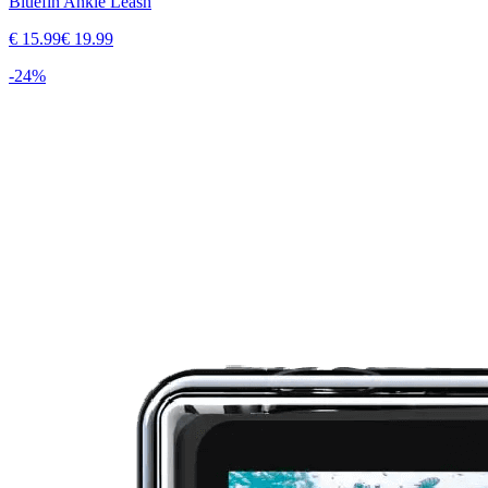
Bluefin Ankle Leash
€
15.99
€
19.99
-
24
%