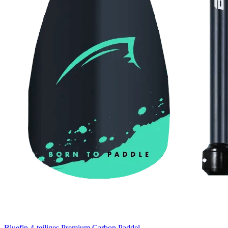
Bluefin 4-teiliges Premium Carbon Paddel