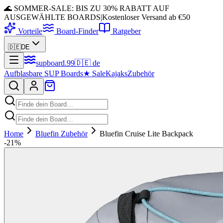
🌊 SOMMER-SALE: BIS ZU 30% RABATT AUF
AUSGEWÄHLTE BOARDS
|
Kostenloser Versand ab €50
Vorteile
Board-Finder
Ratgeber
🇩🇪
DE
supboard
.
99
🇩🇪
de
Aufblasbare SUP Boards
★
Sale
Kajaks
Zubehör
Home
Bluefin Zubehör
Bluefin Cruise Lite Backpack
-
21
%