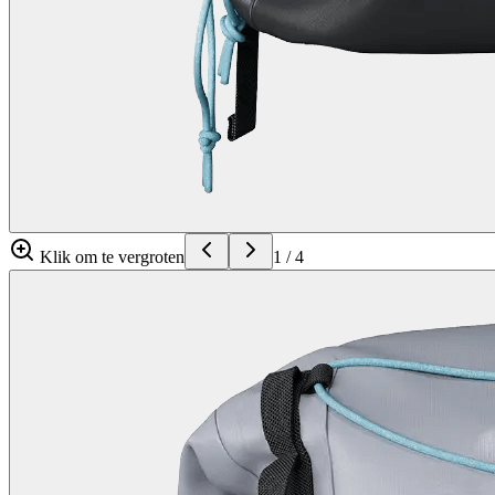
Klik om te vergroten
1
/
4