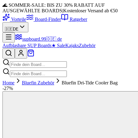
🌊 SOMMER-SALE: BIS ZU 30% RABATT AUF
AUSGEWÄHLTE BOARDS
|
Kostenloser Versand ab €50
Vorteile
Board-Finder
Ratgeber
🇩🇪
DE
supboard
.
99
🇩🇪
de
Aufblasbare SUP Boards
★
Sale
Kajaks
Zubehör
Home
Bluefin Zubehör
Bluefin Dri-Tide Cooler Bag
-
27
%