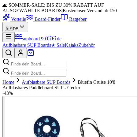
🌊 SOMMER-SALE: BIS ZU 30% RABATT AUF
AUSGEWÄHLTE BOARDS
|
Kostenloser Versand ab €50
Vorteile
Board-Finder
Ratgeber
🇩🇪
DE
supboard
.
99
🇩🇪
de
Aufblasbare SUP Boards
★
Sale
Kajaks
Zubehör
Home
Aufblasbare SUP Boards
Bluefin Cruise 10'8
Aufblasbares Paddleboard SUP - Gecko
-
43
%