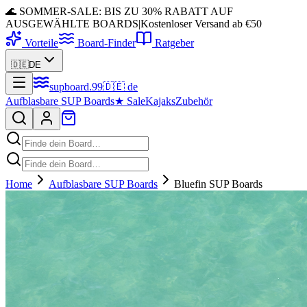
🌊 SOMMER-SALE: BIS ZU 30% RABATT AUF
AUSGEWÄHLTE BOARDS
|
Kostenloser Versand ab €50
Vorteile
Board-Finder
Ratgeber
🇩🇪
DE
supboard
.
99
🇩🇪
de
Aufblasbare SUP Boards
★
Sale
Kajaks
Zubehör
Home
Aufblasbare SUP Boards
Bluefin SUP Boards