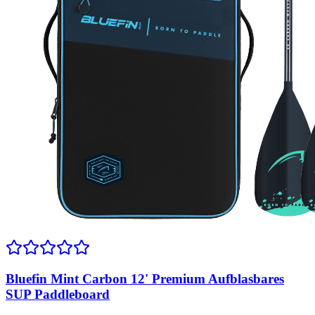
Bluefin Mint Carbon 12' Premium Aufblasbares
SUP Paddleboard