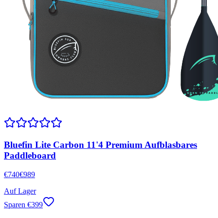
Bluefin Lite Carbon 11'4 Premium Aufblasbares
Paddleboard
€
740
€
989
Auf Lager
Sparen
€
399