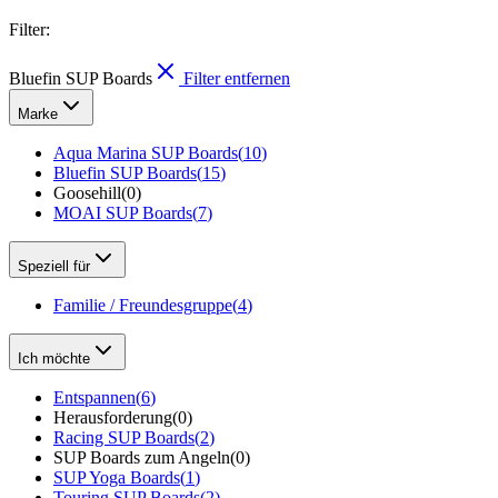
Filter
:
Bluefin SUP Boards
Filter entfernen
Marke
Aqua Marina SUP Boards
(
10
)
Bluefin SUP Boards
(
15
)
Goosehill
(
0
)
MOAI SUP Boards
(
7
)
Speziell für
Familie / Freundesgruppe
(
4
)
Ich möchte
Entspannen
(
6
)
Herausforderung
(
0
)
Racing SUP Boards
(
2
)
SUP Boards zum Angeln
(
0
)
SUP Yoga Boards
(
1
)
Touring SUP Boards
(
2
)