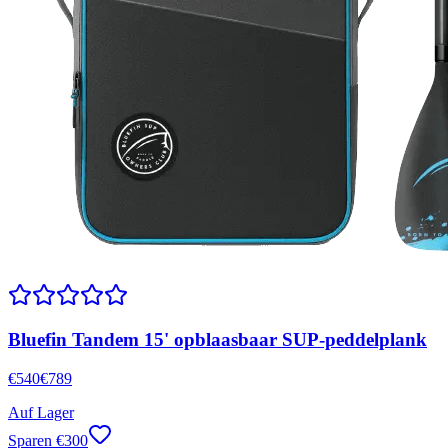
Bluefin Tandem 15' opblaasbaar SUP-peddelplank
€
540
€
789
Auf Lager
Sparen
€
300