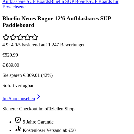
Aufblasbare SUP Boards
Bluefin SUP Boards
SUP Boards für
Erwachsene
Bluefin Neues Rogue 12'6 Aufblasbares SUP
Paddleboard
4.9
·
4.9/5 basierend auf 1.247 Bewertungen
€
520
,
99
€
889.00
Sie sparen
€
369.01
(
42
%)
Sofort verfügbar
Im Shop ansehen
Sicherer Checkout im offiziellen Shop
5 Jahre Garantie
Kostenloser Versand ab €50