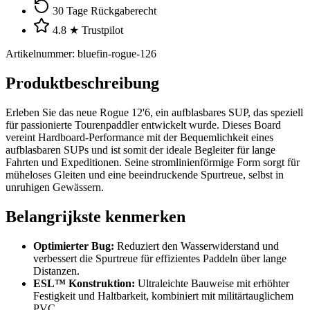
30 Tage Rückgaberecht
4.8 ★ Trustpilot
Artikelnummer
:
bluefin-rogue-126
Produktbeschreibung
Erleben Sie das neue Rogue 12'6, ein aufblasbares SUP, das speziell
für passionierte Tourenpaddler entwickelt wurde. Dieses Board
vereint Hardboard-Performance mit der Bequemlichkeit eines
aufblasbaren SUPs und ist somit der ideale Begleiter für lange
Fahrten und Expeditionen. Seine stromlinienförmige Form sorgt für
müheloses Gleiten und eine beeindruckende Spurtreue, selbst in
unruhigen Gewässern.
Belangrijkste kenmerken
Optimierter Bug:
Reduziert den Wasserwiderstand und
verbessert die Spurtreue für effizientes Paddeln über lange
Distanzen.
ESL™ Konstruktion:
Ultraleichte Bauweise mit erhöhter
Festigkeit und Haltbarkeit, kombiniert mit militärtauglichem
PVC.