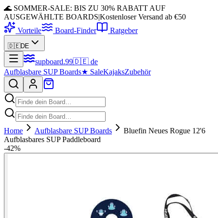
🌊 SOMMER-SALE: BIS ZU 30% RABATT AUF
AUSGEWÄHLTE BOARDS
|
Kostenloser Versand ab €50
Vorteile
Board-Finder
Ratgeber
🇩🇪
DE
supboard
.
99
🇩🇪
de
Aufblasbare SUP Boards
★
Sale
Kajaks
Zubehör
Home
Aufblasbare SUP Boards
Bluefin Neues Rogue 12'6
Aufblasbares SUP Paddleboard
-
42
%