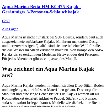
Aqua Marina Betta HM K0 475 Kajak -
Geräumiges 3-Personen-Schlauchkajak
€
289
Auf Lager
Aqua Marina ist nicht nur stark bei SUP Boards, sondern baut auch
ausgezeichnete aufblasbare Kajaks. Mit ihrem markanten Design
und der zuverlässigen Qualität sind sie eine beliebte Wahl für alle,
die das Wasser im Sitzen erkunden möchten. Von kompakten Solo-
Kajaks bis zu geräumigen Modellen für zwei oder drei Personen:
Für jedes Abenteuer gibt es ein passendes Modell.
Was zeichnet ein Aqua Marina Kajak
aus?
Aqua Marina Kajaks werden mit einem stabilen Drop-Stitch-Boden
und langlebigen, abriebfesten Materialien gebaut. Das sorgt für
Stabilität und eine lange Lebensdauer. Die Kajaks werden oft als
Komplettpaket geliefert, inklusive Paddel, Sitz(en) und Pumpe,
sodass du sofort loslegen kannst. Modelle wie die bekannte Steam-
und Memba-Serie sind für ihren Komfort beliebt.