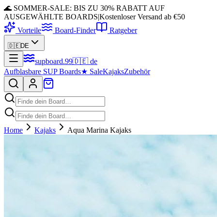
🌊 SOMMER-SALE: BIS ZU 30% RABATT AUF
AUSGEWÄHLTE BOARDS
|
Kostenloser Versand ab €50
Vorteile
Board-Finder
Ratgeber
🇩🇪
DE
supboard
.
99
🇩🇪
de
Aufblasbare SUP Boards
★
Sale
Kajaks
Zubehör
Home
Kajaks
Aqua Marina Kajaks