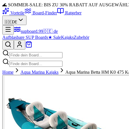
🌊 SOMMER-SALE: BIS ZU 30% RABATT AUF AUSGEWÄH
Vorteile
Board-Finder
Ratgeber
🇩🇪
DE
supboard
.
99
🇩🇪
de
Aufblasbare SUP Boards
★
Sale
Kajaks
Zubehör
Home
Aqua Marina Kajaks
Aqua Marina Betta HM K0 475 Kaj