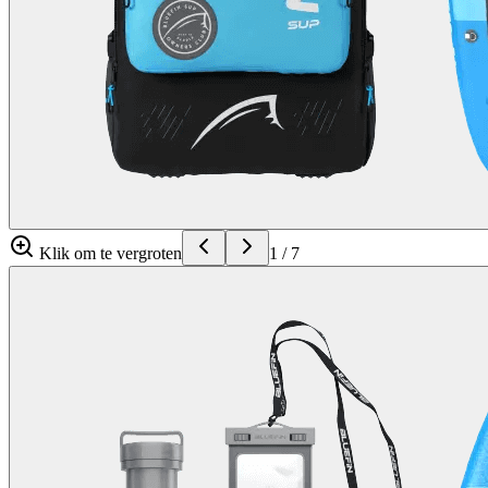
Klik om te vergroten
1
/
7