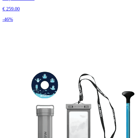
€
259.00
-
46
%