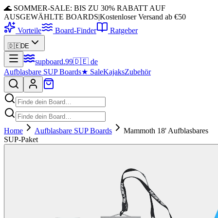
🌊 SOMMER-SALE: BIS ZU 30% RABATT AUF
AUSGEWÄHLTE BOARDS
|
Kostenloser Versand ab €50
Vorteile
Board-Finder
Ratgeber
🇩🇪
DE
supboard
.
99
🇩🇪
de
Aufblasbare SUP Boards
★
Sale
Kajaks
Zubehör
Home
Aufblasbare SUP Boards
Mammoth 18' Aufblasbares
SUP-Paket