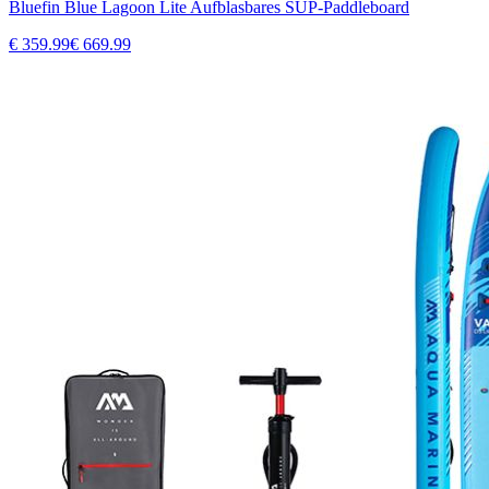
Bluefin Blue Lagoon Lite Aufblasbares SUP-Paddleboard
€
359.99
€
669.99