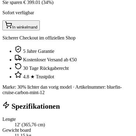
Sie sparen
€
399.01
(
34
%)
Sofort verfügbar
In winkelmand
Sicherer Checkout im offiziellen Shop
5 Jahre Garantie
Kostenloser Versand ab €50
30 Tage Rückgaberecht
4.8 ★ Trustpilot
Marke
:
30% lichter dan vorig model
·
Artikelnummer
:
bluefin-
cruise-carbon-mint-12
Spezifikationen
Lengte
12' (365,76 cm)
Gewicht board
11,15 kg