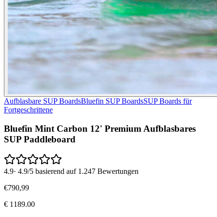
Aufblasbare SUP Boards
Bluefin SUP Boards
SUP Boards für
Fortgeschrittene
Bluefin Mint Carbon 12' Premium Aufblasbares
SUP Paddleboard
4.9
·
4.9/5 basierend auf 1.247 Bewertungen
€
790
,
99
€
1189.00