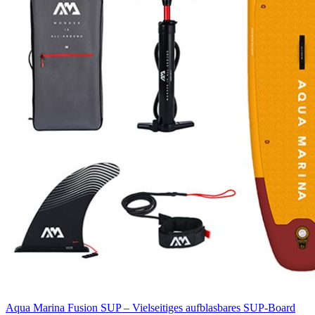
Aqua Marina Fusion SUP – Vielseitiges aufblasbares SUP-Board