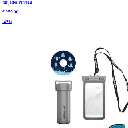
für jedes Niveau
€
259.00
-
42
%