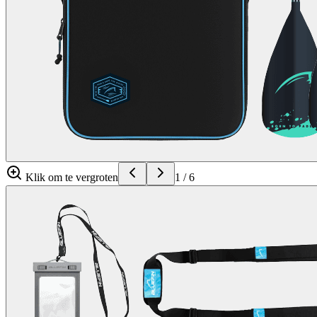
Klik om te vergroten
1
/
6