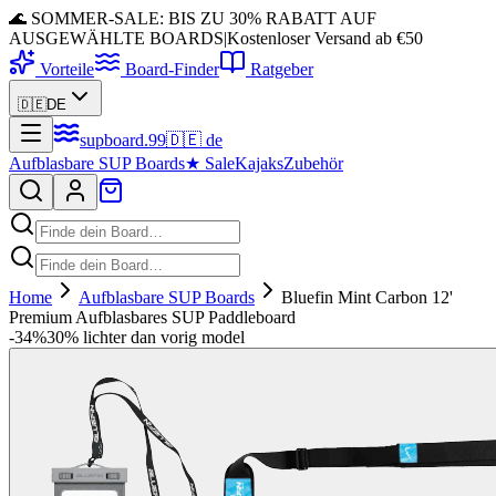
🌊 SOMMER-SALE: BIS ZU 30% RABATT AUF
AUSGEWÄHLTE BOARDS
|
Kostenloser Versand ab €50
Vorteile
Board-Finder
Ratgeber
🇩🇪
DE
supboard
.
99
🇩🇪
de
Aufblasbare SUP Boards
★
Sale
Kajaks
Zubehör
Home
Aufblasbare SUP Boards
Bluefin Mint Carbon 12'
Premium Aufblasbares SUP Paddleboard
-
34
%
30% lichter dan vorig model