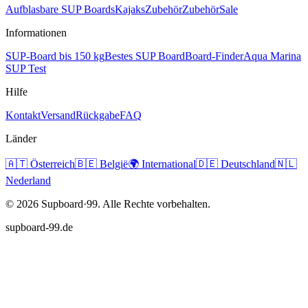
Aufblasbare SUP Boards
Kajaks
Zubehör
Zubehör
Sale
Informationen
SUP-Board bis 150 kg
Bestes SUP Board
Board-Finder
Aqua Marina
SUP Test
Hilfe
Kontakt
Versand
Rückgabe
FAQ
Länder
🇦🇹
Österreich
🇧🇪
België
🌍
International
🇩🇪
Deutschland
🇳🇱
Nederland
©
2026
Supboard·99.
Alle Rechte vorbehalten.
supboard-99.de