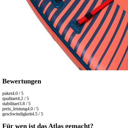
Bewertungen
paket
4.0
/ 5
qualitaet
4.2
/ 5
stabilitaet
3.8
/ 5
preis_leistung
4.0
/ 5
geschwindigkeit
4.5
/ 5
Für wen ist das Atlas gemacht?