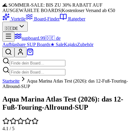
🌊 SOMMER-SALE: BIS ZU 30% RABATT AUF
AUSGEWÄHLTE BOARDS
|
Kostenloser Versand ab €50
Vorteile
Board-Finder
Ratgeber
🇩🇪
DE
supboard
.
99
🇩🇪
de
Aufblasbare SUP Boards
★
Sale
Kajaks
Zubehör
Startseite
Aqua Marina Atlas Test (2026): das 12-Fuß-Touring-
Allround-SUP
Aqua Marina Atlas Test (2026): das 12-
Fuß-Touring-Allround-SUP
4.1
/ 5