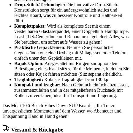
Drop-Stitch-Technologie:
Die innovative Drop-Stitch-
Konstruktion sorgt für ein außergewöhnlich steifes und
leichtes Board, was zu besserer Kontrolle und Haltbarkeit
führt.
Komplettpaket:
Wird als komplettes Set mit einem
verstellbaren Glasfaserpaddel, einer Doppelhub-Handpumpe,
Leash, US-Centerfinne und Reparaturset geliefert. Alles, was
Sie brauchen, um sofort aufs Wasser zu gehen!
Praktische Gepäckleinen:
Nehmen Sie persönliche
Gegenstände wie eine Drybag mit Mittagessen oder Telefon
einfach unter den Gepäckleinen mit.
Kajak-Option:
Ausgestattet mit Ringen zur optionalen
Befestigung eines Kajaksitzes, für die Momente, in denen Sie
sitzen oder Kajak fahren möchten (Sitz separat erhältlich).
Tragfähigkeit:
Robuste Tragfähigkeit von 130 kg.
Kompakt und tragbar:
Nach Gebrauch einfach abzulassen,
zusammenzufalten und in der mitgelieferten Rucksack mit
Rollen zu verstauen, ideal für Transport und Lagerung.
Das Moai 10'6 Beach Vibes Dawn SUP Board ist Ihr Tor zu
unvergesslichen Momenten auf dem Wasser, wo Abenteuer und
Entspannung Hand in Hand gehen.
Versand & Rückgabe