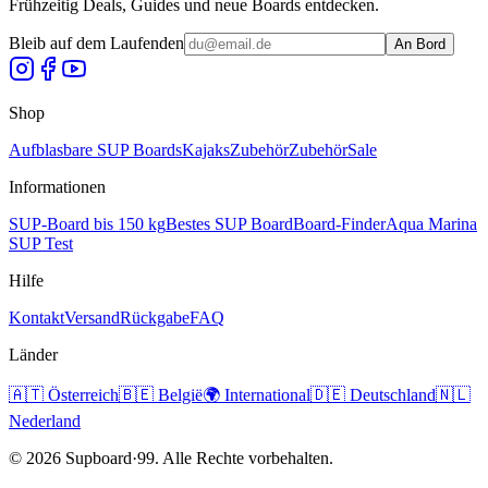
Frühzeitig Deals, Guides und neue Boards entdecken.
Bleib auf dem Laufenden
An Bord
Shop
Aufblasbare SUP Boards
Kajaks
Zubehör
Zubehör
Sale
Informationen
SUP-Board bis 150 kg
Bestes SUP Board
Board-Finder
Aqua Marina
SUP Test
Hilfe
Kontakt
Versand
Rückgabe
FAQ
Länder
🇦🇹
Österreich
🇧🇪
België
🌍
International
🇩🇪
Deutschland
🇳🇱
Nederland
©
2026
Supboard·99.
Alle Rechte vorbehalten.