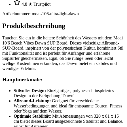
4.8 ★ Trustpilot
Artikelnummer
:
moai-106-ultra-light-dawn
Produktbeschreibung
Tauchen Sie ein in die heitere Schönheit des Wassers mit dem Moai
10'6 Beach Vibes Dawn SUP Board. Dieses vielseitige Allround-
SUP-Board, inspiriert von der polynesischen Kultur, kombiniert Stil
mit Funktionalität und ist perfekt für Anfänger und erfahrene
Supsurfer gleichermaßen. Egal, ob Sie ruhige Seen oder leicht
wellige Küstenlinien erkunden, das Dawn bietet ein stabiles und
wendiges Erlebnis.
Hauptmerkmale:
Stilvolles Design:
Einzigartiges, polynesisch inspiriertes
Design in der Farbgebung 'Dawn'.
Allround-Leistung:
Geeignet für verschiedene
Wasserbedingungen und ideal für entspannte Touren, Fitness
oder Yoga auf dem Wasser.
Optimale Stabilität:
Mit Abmessungen von 320 x 81 x 15
cm bietet dieses Board ausgezeichnete Stabilität und Balance,
selbst für Anfänger.