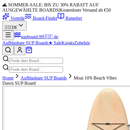
🌊 SOMMER-SALE: BIS ZU 30% RABATT AUF
AUSGEWÄHLTE BOARDS
|
Kostenloser Versand ab €50
Vorteile
Board-Finder
Ratgeber
🇩🇪
DE
supboard
.
99
🇩🇪
de
Aufblasbare SUP Boards
★
Sale
Kajaks
Zubehör
Home
Aufblasbare SUP Boards
Moai 10'6 Beach Vibes
Dawn SUP Board