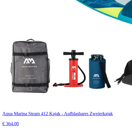
Aqua Marina Steam 412 Kajak - Aufblasbares Zweierkajak
€
364.00