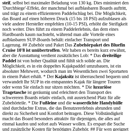
steif
, selbst bei maximaler Beladung von 130 kg. Dies minimiert den
'Durchbiege'-Effekt, der manchmal bei aufblasbaren Boards auftritt,
und trägt zu einem effizienteren Paddelschlag bei. Die Möglichkeit,
das Board auf einen höheren Druck (15 bis 18 PSI) aufzublasen als
viele andere Hersteller empfehlen (10-15 PSI), erhöht die Steifigkeit
noch weiter. Dies führt zu einem Paddelerlebnis, das dem eines
Hardboards kaum nachsteht, während man alle Vorteile eines
aufblasbaren SUP-Boards behält: einfacher Transport und
Lagerung. ## Zubehör und Paket Das
Zubehörpaket des Bluefin
Cruise 10'8 ist unübertroffen
. Wir haben es bereits kurz erwähnt,
aber die Ausstattung verdient zusätzliches Lob: * Das
dreiteilige
Paddel
ist von hoher Qualität und fühlt sich solide an. Die
Möglichkeit, es in ein doppeltes Kajakpaddel umzubauen, ist ein
absoluter Mehrwert, wodurch man im Wesentlichen zwei Sportarten
in einem Paket erhält. * Der
Kajaksitz
ist überraschend bequem und
verwandelt Ihr SUP in ein entspanntes Kajak für längere Touren
oder wenn Sie einfach nur sitzen möchten. * Die
luxuriöse
Tragetasche
ist geräumig und erleichtert den Transport des
schwereren Boards relativ einfach, mit ausreichend Platz für alle
Zubehörteile. * Die
Fußleine
und die
wasserdichte Handyhülle
sind durchdachte Extras, die das Benutzererlebnis abrunden und
direkt zu Sicherheit und Komfort beitragen. Diese Vollständigkeit
macht das Board besonders attraktiv für diejenigen, die alles auf
einmal kaufen und sofort aufs Wasser wollen. Es erspart die Suche
und zusätzliche Kosten für benötigtes Zubehör. ## Für wen geeignet