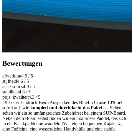
Bewertungen
afwerking
4.5
/ 5
stijfheid
4.6
/ 5
accessoires
4.9
/ 5
stabiliteit
4.8
/ 5
prijs_kwaliteit
4.3
/ 5
## Erster Eindruck Beim Auspacken des Bluefin Cruise 10'8 fiel
sofort auf, wie
komplett und durchdacht das Paket
ist. Selten
sehen wir ein so umfangreiches Zubehörset bei einem SUP-Board.
Neben dem Board selbst finden wir ein luxuriöses Paddel, das sich
in ein Kajakpaddel umwandeln lässt, einen bequemen Kajaksitz,
eine Fußleine, eine wasserdichte Handyhülle und eine stabile