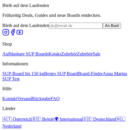
Bleib auf dem Laufenden
Frühzeitig Deals, Guides und neue Boards entdecken.
Bleib auf dem Laufenden
An Bord
Shop
Aufblasbare SUP Boards
Kajaks
Zubehör
Zubehör
Sale
Informationen
SUP-Board bis 150 kg
Bestes SUP Board
Board-Finder
Aqua Marina
SUP Test
Hilfe
Kontakt
Versand
Rückgabe
FAQ
Länder
🇦🇹
Österreich
🇧🇪
België
🌍
International
🇩🇪
Deutschland
🇳🇱
Nederland