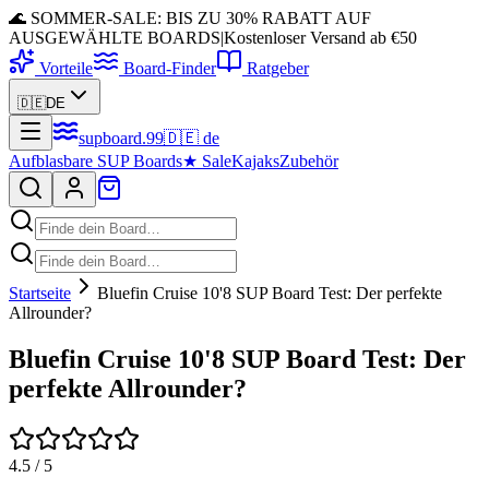
🌊 SOMMER-SALE: BIS ZU 30% RABATT AUF
AUSGEWÄHLTE BOARDS
|
Kostenloser Versand ab €50
Vorteile
Board-Finder
Ratgeber
🇩🇪
DE
supboard
.
99
🇩🇪
de
Aufblasbare SUP Boards
★
Sale
Kajaks
Zubehör
Startseite
Bluefin Cruise 10'8 SUP Board Test: Der perfekte
Allrounder?
Bluefin Cruise 10'8 SUP Board Test: Der
perfekte Allrounder?
4.5
/ 5