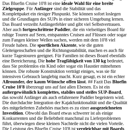
Das Bluefin Cruise 10'8 ist eine
ideale Wahl für eine breite
Zielgruppe
. Für
Anfänger
sind die Stabilität und das
Komplettpaket ein riesiger Pluspunkt. Sie können sofort loslegen
und die Grundlagen des SUPs in einer sicheren Umgebung lernen.
Das Board verzeiht Anfängerfehler und gibt viel Selbstvertrauen.
Aber auch
fortgeschrittene Paddler
, die ein vielseitiges Board für
ruhige Touren auf Seen, entspanntes Cruisen auf Flüssen oder sogar
zum Fangen kleiner Wellen suchen, werden mit dem 10'8 viel
Freude haben. Die
sportlichen Akzente
, wie die guten
Gleiteigenschaften und die Richtungsstabilität, machen es auch für
kurze Tagestouren geeignet. Für Familien ist dieses Board ebenfalls
eine Bereicherung. Die
hohe Tragfähigkeit von 130 kg
bedeutet,
dass Sie problemlos ein Kind oder sogar ein Haustier mitnehmen
können. Die robuste Konstruktion verträgt einiges, was sie für
intensiven Gebrauch langlebig macht. Kurz gesagt, es ist ein echter
Allrounder, der kaum Wünsche offen lässt
. ## Fazit Das
Bluefin
Cruise 10'8
überzeugt uns auf fast allen Ebenen. Es ist ein
außergewöhnlich komplettes, stabiles und steifes SUP-Board
,
das sowohl Anfänger als auch erfahrenere Paddler begeistern wird.
Die durchdachte Integration der Kajakfunktionalität und die Qualität
des mitgelieferten Zubehörs machen es zu einer
ausgezeichneten
Investition
. Obwohl das Board etwas schwerer ist als einige
Konkurrenten und die Beliebtheit manchmal zu Lieferproblemen
führt, überwiegen diese kleinen Nachteile nicht die vielen Vorteile.
Die Leistung des Bluefin Cruise 10'8 ist
vergleichbar mit Boards