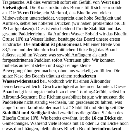
Tragetasche. All dies vermittelt sofort ein Gefühl von
Wert und
Vielseitigkeit
. Die Konstruktion des Boards fühlt sich sehr solide
an. Die
16 cm Dicke
, ein Merkmal, das Bluefin von vielen
Mitbewerbern unterscheidet, verspricht eine hohe Steifigkeit und
Auftrieb, selbst bei höheren Drücken (wir haben problemlos bis 18
PSI aufgeblasen). Dies ist entscheidend für die Stabilität und das
gesamte Paddelerlebnis. ## Auf dem Wasser Sobald wir das Bluefin
Cruise 10'8 zu Wasser ließen, bestätigte das Board unsere ersten
Eindrücke. Die
Stabilität ist phänomenal
. Mit einer Breite von
83,5 cm und der überdurchschnittlichen Dicke liegt das Board
äußerst stabil im Wasser, was sowohl Anfängern als auch
fortgeschrittenen Paddlern sofort Vertrauen gibt. Wir konnten
mühelos aufrecht stehen und sogar einige kleine
Bewegungsübungen machen, ohne uns wackelig zu fühlen. Die
spitze Nase des Boards trägt zu einem
reduzierten
Wasserwiderstand
bei, wodurch wir für einen Allrounder
bemerkenswert leicht Geschwindigkeit aufnehmen konnten. Dieses
Board neigt leistungstechnisch zu einem Touring-Gefühl, selbst im
Allround-Segment. Die Richtungsstabilität ist gut; wir mussten die
Paddelseite nicht ständig wechseln, um geradeaus zu fahren, was
lange Touren komfortabler macht. ## Stabilität und Steifigkeit Die
Stabilität und Steifigkeit
sind zweifellos die größten Stärken des
Bluefin Cruise 10'8. Wie bereits erwähnt, ist die
16 cm Dicke
ein
Gamechanger. Während viele Boards mit 10 oder 12 cm Dicke noch
etwas durchhängen, bleibt dieses Bluefin Board
beeindruckend